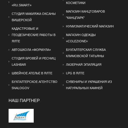
КОСМЕТИКИ
«RU.SMART»
МАГАЗИН КАНЦТОВАРОВ
СТУДИЯ МАКИЯЖА ОКСАНЫ
"КАНЦПАРК"
ВИШЕРСКОЙ
НУМИЗМАТИЧЕСКИЙ МАГАЗИН
КАДАСТРОВЫЕ И
ГЕОДЕЗИЧЕСКИЕ РАБОТЫ В
МАГАЗИН ОДЕЖДЫ
ЯЛТЕ
«COLEZIONE»
АВТОШКОЛА «ФОРМУЛА»
БУХГАЛТЕРСКАЯ СЛУЖБА
КЛИМОВСКОЙ ТАТЬЯНЫ
СТУДИЯ БРОВЕЙ И РЕСНИЦ
LASHBAR
ЛАЗЕРНАЯ ЭПИЛЯЦИЯ
ШВЕЙНОЕ АТЕЛЬЕ В ЯЛТЕ
LPG В ЯЛТЕ
БУХГАЛТЕРСКОЕ АГЕНТСТВО
СУВЕНИРЫ И УКРАШЕНИЯ ИЗ
5NALOGOV
НАТУРАЛЬНЫХ КАМНЕЙ
НАШ ПАРТНЕР