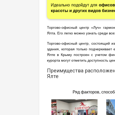
Идеально подойдут для
офисов
красоты и других видов бизне
Торгово-офисный центр «Луч» гармон
Ялта. Его легко можно узнать среди вс
Торгово-офисный центр, состоящий из
здания, которая только подчеркивает е
Ялте в Крыму построен с учетом фин
курорта могут отметить доступность це
Преимущества расположен
Ялте
Ряд факторов, спосо