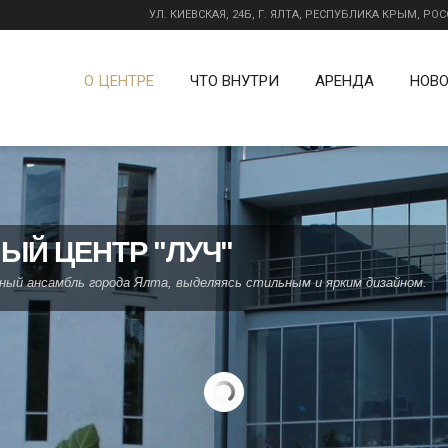
УЛ. КИЕВСКАЯ, 24Б, Г. ЯЛТА, РЕСПУБЛИКА КРЫМ, РО
О ЦЕНТРЕ
ЧТО ВНУТРИ
АРЕНДА
НОВ
ЫЙ ЦЕНТР "ЛУЧ"
ый ансамбль города Ялта, выделяясь стильным и ярким дизайном.