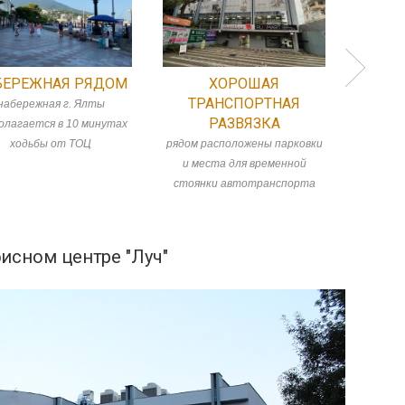
БЕРЕЖНАЯ РЯДОМ
ХОРОШАЯ
ПЕШАЯ
ТРАНСПОРТНАЯ
набережная г. Ялты
обеспече
РАЗВЯЗКА
олагается в 10 минутах
стор
ходьбы от ТОЦ
рядом расположены парковки
овощ
и места для временной
Киевс
стоянки автотранспорта
исном центре "Луч"