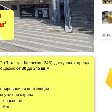
ИНФО
ч"
(Ялта, ул. Киевская, 24Б) доступны к аренде
площадью
от 30 до 345 кв.м
.
онирования и вентиляции
лосуточная охрана
езопасности
е Ялты