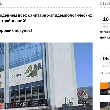
Е
ОТЗЫ
людением всех санитарно-эпидемиологических
16
требований!
МАЯ
ороших покупок!
отлич
нем м
05
ФЕВР.
НОВО