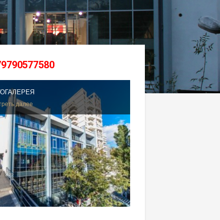
79790577580
ОГАЛЕРЕЯ
реть далее