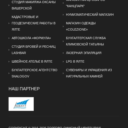
СТУДИЯ МАКИЯЖА ОКСАНЫ
"КАНЦПАРК"
ВИШЕРСКОЙ
НУМИЗМАТИЧЕСКИЙ МАГАЗИН
КАДАСТРОВЫЕ И
ГЕОДЕЗИЧЕСКИЕ РАБОТЫ В
МАГАЗИН ОДЕЖДЫ
ЯЛТЕ
«COLEZIONE»
АВТОШКОЛА «ФОРМУЛА»
БУХГАЛТЕРСКАЯ СЛУЖБА
КЛИМОВСКОЙ ТАТЬЯНЫ
СТУДИЯ БРОВЕЙ И РЕСНИЦ
LASHBAR
ЛАЗЕРНАЯ ЭПИЛЯЦИЯ
ШВЕЙНОЕ АТЕЛЬЕ В ЯЛТЕ
LPG В ЯЛТЕ
БУХГАЛТЕРСКОЕ АГЕНТСТВО
СУВЕНИРЫ И УКРАШЕНИЯ ИЗ
5NALOGOV
НАТУРАЛЬНЫХ КАМНЕЙ
НАШ ПАРТНЕР
COPYRIGHT © 2016-2026 ТОРГОВО-ОФИСНЫЙ ЦЕНТР "ЛУЧ"